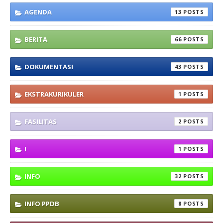
AGENDA
13
BERITA
66
DOKUMENTASI
43
EKSTRAKURIKULER
1
FASILITAS
2
I
1
INFO
32
INFO PPDB
8