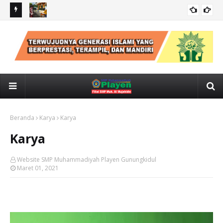
rbasis
Pelantikan Pengurus IPM MuhPlay periode 2022/ 2023
BERITA
Beranda
Karya
Karya
Karya
Website SMP Muhammadiyah Playen Gunungkidul
Maret 01, 2021