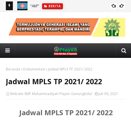
022/ 2023
“Alif"
BERITA
Pam
Pan
Beranda
Dokumentasi
Jadwal MPLS TP 2021/ 2022
Jadwal MPLS TP 2021/ 2022
Website SMP Muhammadiyah Playen Gunungkidul
Juli 09, 2021
Jadwal MPLS TP 2021/ 2022