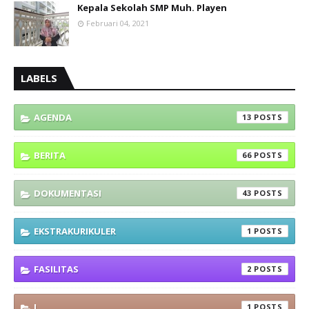
Kepala Sekolah SMP Muh. Playen
Februari 04, 2021
LABELS
AGENDA
13
BERITA
66
DOKUMENTASI
43
EKSTRAKURIKULER
1
FASILITAS
2
I
1