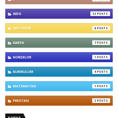
INFO
32
INFO PPDB
8
KARYA
7
KONSELOR
1
KURIKULUM
4
MATEMATIKA
1
PRESTASI
2
KARYA